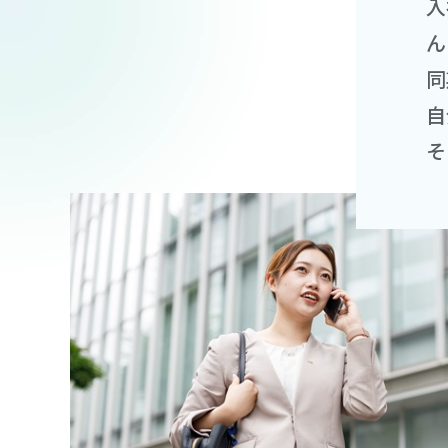
入
ん
同
自
そ