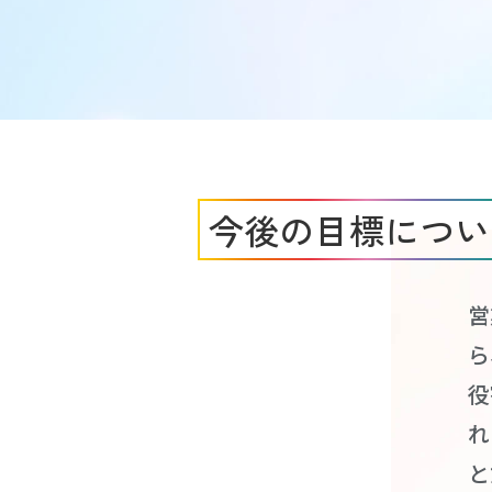
今後の目標につい
営
ら
役
れ
と