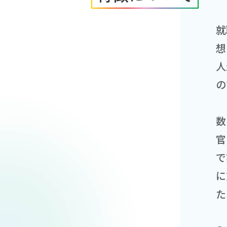
就
想
人
の
数
官
で
に
た